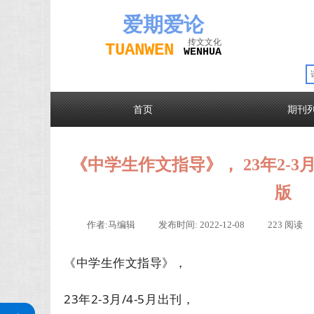
爱期
爱论
抟文文化
TUAN
WEN
W
EN
H
UA
首页
期刊
《中学生作文指导》， 23年2-3月/4
版
作者:
马编辑
|
发布时间:
2022-12-08
|
223
阅读
《中学生作文指导》，
23年2-3月/4-5月出刊，
关注公众号