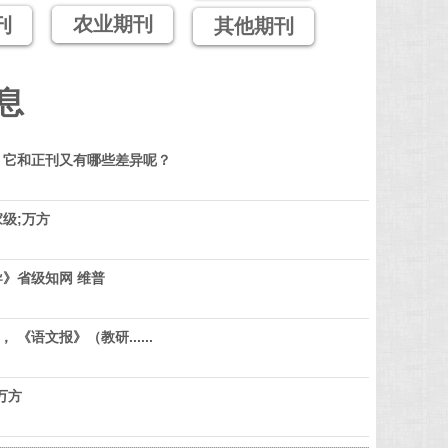
农业期刊
刊
其他期刊
息
？它和正刊又有哪些差异呢？
级;万方
》省级知网 维普
 《语文报》（教研......
万方