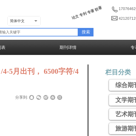
论文 专利 专著 软著
17076462
4212071
简体中文
搜索
列表
期刊详情
专
-5月出刊， 6500字符/4
栏目分类
综合期
|
|
分享到:
文学期
艺术期
旅游期