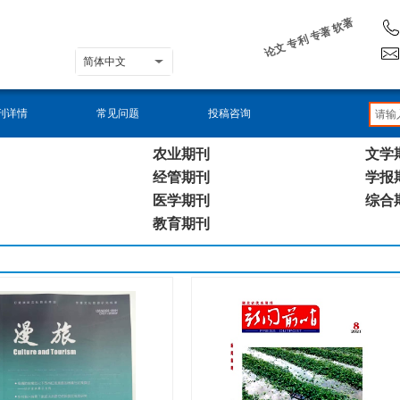
论文 专利 专著 软著
简体中文
刊详情
常见问题
投稿咨询
农业期刊
文学
经管期刊
学报
医学期刊
综合
教育期刊