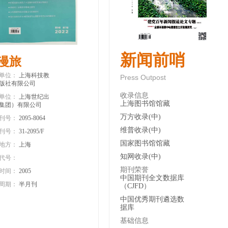
新闻前哨
漫旅
单位：
上海科技教
Press Outpost
版社有限公司
收录信息
单位：
上海世纪出
上海图书馆馆藏
集团）有限公司
万方收录(中)
刊号：
2095-8064
维普收录(中)
刊号：
31-2095/F
国家图书馆馆藏
地方：
上海
知网收录(中)
代号：
期刊荣誉
时间：
2005
中国期刊全文数据库
周期：
半月刊
（CJFD）
中国优秀期刊遴选数
据库
基础信息