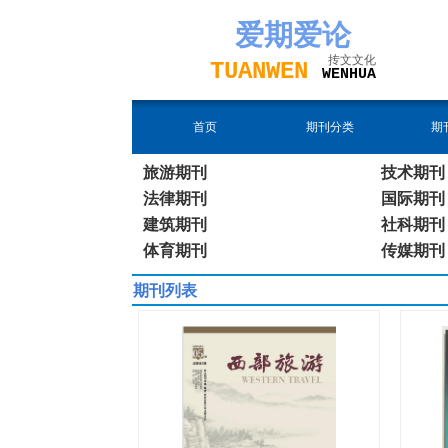
爱期
爱论
抟文文化
TUAN
WEN
W
EN
H
UA
首页
期刊分类
期
旅游期刊
技术期刊
法律期刊
国际期刊
建筑期刊
社科期刊
体育期刊
传媒期刊
期刊列表