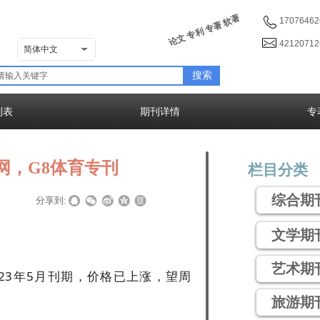
论文 专利 专著 软著
17076462
4212071
简体中文
搜索
列表
期刊详情
专
网，G8体育专刊
栏目分类
综合期
|
|
分享到:
文学期
艺术期
，23年5月刊期，价格已上涨，望周
旅游期