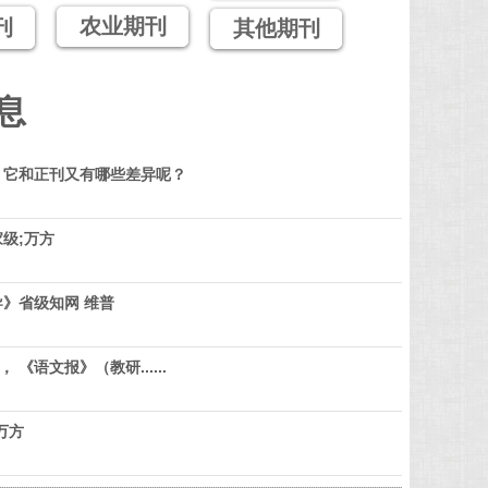
农业期刊
刊
其他期刊
息
？它和正刊又有哪些差异呢？
级;万方
》省级知网 维普
 《语文报》（教研......
万方