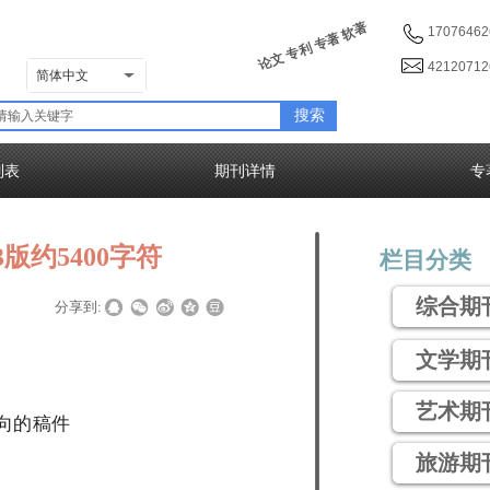
论文 专利 专著 软著
17076462
4212071
简体中文
搜索
列表
期刊详情
专
版约5400字符
栏目分类
综合期
|
|
分享到:
文学期
艺术期
方向的稿件
旅游期