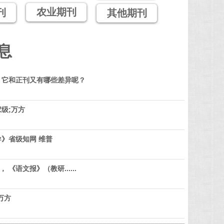
农业期刊
刊
其他期刊
息
？它和正刊又有哪些差异呢？
级;万方
》省级知网 维普
 《语文报》（教研......
万方