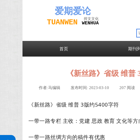
爱期
爱论
抟文文化
TUAN
WEN
W
EN
H
UA
首页
期刊
《新丝路》省级 维普 3
作者:
马编辑
|
发布时间:
2023-03-10
|
207
阅读
《新丝路》省级 维普 3版约5400字符
一带一路专栏 主收：党建 思政 教育 文化等
关注公众号
一带一路丝绸方向的稿件有优惠