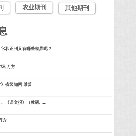
农业期刊
刊
其他期刊
息
？它和正刊又有哪些差异呢？
级;万方
》省级知网 维普
 《语文报》（教研......
万方