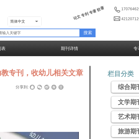
论文 专利 专著 软著
17076462
4212071
简体中文
搜索
列表
期刊详情
专
 幼教专刊，收幼儿相关文章
栏目分类
综合期
|
|
分享到:
文学期
艺术期
旅游期