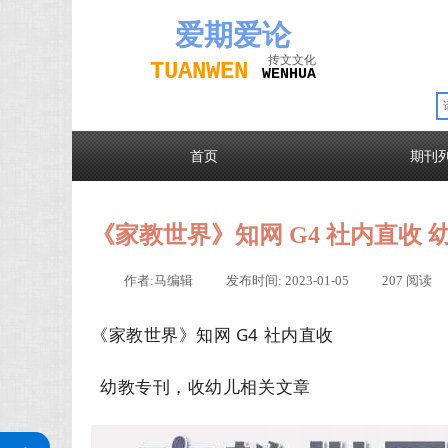
爱期
爱论
抟文文化
TUAN
WEN
W
EN
H
UA
首页
期刊
《家教世界》知网 G4 社内直收
作者:
马编辑
|
发布时间:
2023-01-05
|
207
阅读
《家教世界》知网 G4 社内直收
幼教专刊，收幼儿相关文章
关注公众号