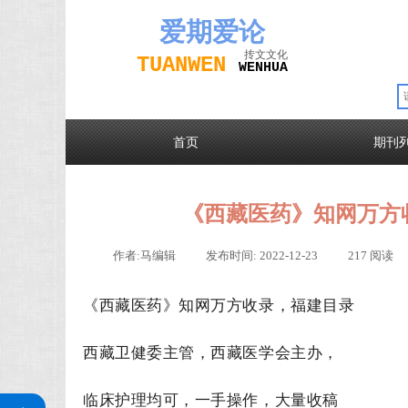
爱期
爱论
抟文文化
TUAN
WEN
W
EN
H
UA
首页
期刊
《西藏医药》知网万方
作者:
马编辑
|
发布时间:
2022-12-23
|
217
阅读
《西藏医药》知网万方收录，福建目录
西藏卫健委主管，西藏医学会主办，
关注公众号
临床护理均可，一手操作，大量收稿