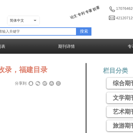
论文 专利 专著 软著
17076462
4212071
简体中文
搜索
列表
期刊详情
专
收录，福建目录
栏目分类
综合期
|
|
分享到:
文学期
艺术期
旅游期