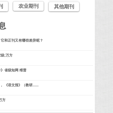
农业期刊
刊
其他期刊
息
？它和正刊又有哪些差异呢？
级;万方
》省级知网 维普
 《语文报》（教研......
万方