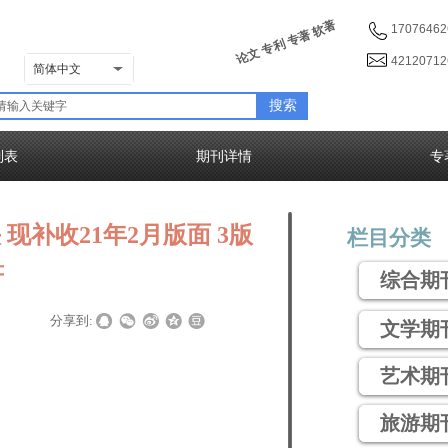
论文 专利 专著 软著
17076462
4212071
简体中文
搜索
列表
期刊详情
专
现补收21年2月版面 3版
栏目分类
符
综合期
|
|
分享到:
文学期
艺术期
旅游期