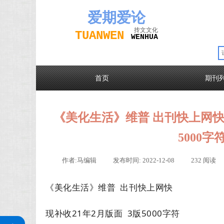
爱期
爱论
抟文文化
TUAN
WEN
W
EN
H
UA
首页
期刊
《美化生活》维普 出刊快上网快 
5000字
作者:
马编辑
|
发布时间:
2022-12-08
|
232
阅读
《美化生活》维普 出刊快上网快
现补收21年2月版面 3版5000字符
关注公众号