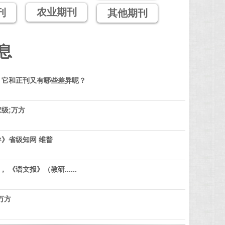
农业期刊
刊
其他期刊
息
？它和正刊又有哪些差异呢？
级;万方
》省级知网 维普
 《语文报》（教研......
万方