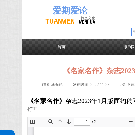
爱期
爱论
抟文文化
TUAN
WEN
W
EN
H
UA
首页
期刊
《名家名作》杂志202
作者:
马编辑
|
发布时间:
2022-11-28
|
231
阅读
《名家名作》
杂志
2023年1月版面约稿
打开
关注公众号