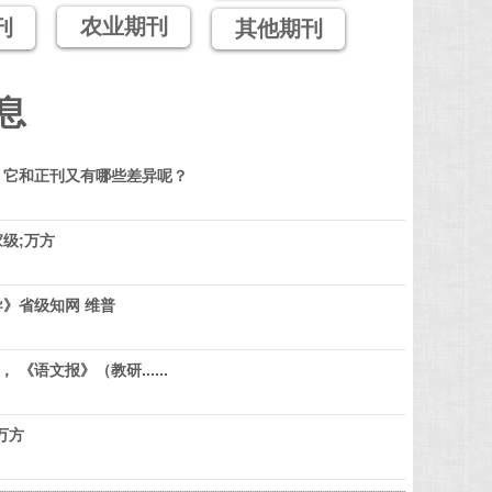
农业期刊
刊
其他期刊
息
？它和正刊又有哪些差异呢？
级;万方
》省级知网 维普
 《语文报》（教研......
万方