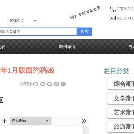
论文 专利 专著 软著
17076462
4212071
简体中文
搜索
列表
期刊详情
专
3年1月版面约稿函
栏目分类
综合期
|
|
分享到:
文学期
函
艺术期
旅游期