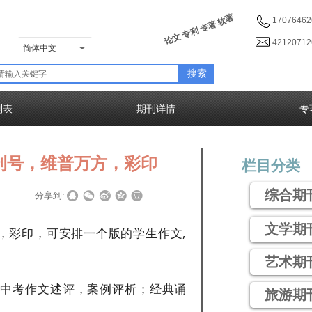
论文 专利 专著 软著
17076462
4212071
简体中文
搜索
列表
期刊详情
专
4刊号，维普万方，彩印
栏目分类
综合期
|
|
分享到:
文学期
方，彩印，可安排一个版的学生作文,
艺术期
；中考作文述评，案例评析；经典诵
旅游期