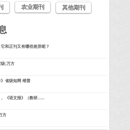
农业期刊
刊
其他期刊
息
？它和正刊又有哪些差异呢？
级;万方
》省级知网 维普
 《语文报》（教研......
万方