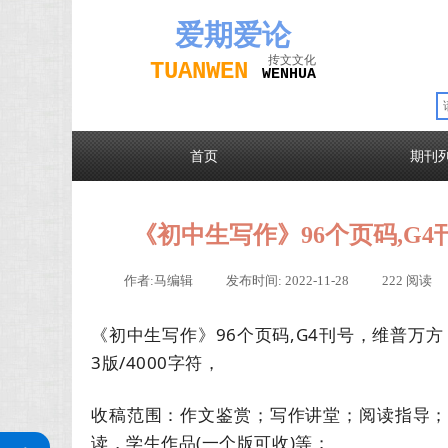
爱期
爱论
抟文文化
TUAN
WEN
W
EN
H
UA
首页
期刊
《初中生写作》96个页码,G
作者:
马编辑
|
发布时间:
2022-11-28
|
222
阅读
《初中生写作》96个页码,G4刊号，维普万
3版/4000字符，
收稿范围：作文鉴赏；写作讲堂；阅读指导
关注公众号
读，学生作品(一个版可收)等；