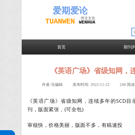
爱期
爱论
抟文文化
TUAN
WEN
W
EN
H
UA
首页
期刊
《英语广场》省级知网，连
作者:
马编辑
|
发布时间:
2022-11-22
|
240
阅读
《英语广场》省级知网，连续多年的SCD目
刊，版面紧张，(可全包)
审核快，价格美丽，版面不多，有稿速投
关注公众号