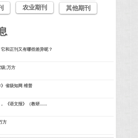
农业期刊
刊
其他期刊
息
？它和正刊又有哪些差异呢？
级;万方
》省级知网 维普
 《语文报》（教研......
万方