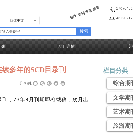
论文 专利 专著 软著
17076462
4212071
简体中文
搜索
列表
期刊详情
专
续多年的SCD目录刊
栏目分类
综合期
|
|
分享到:
文学期
录刊，23年9月刊期即将截稿，次月出
艺术期
旅游期