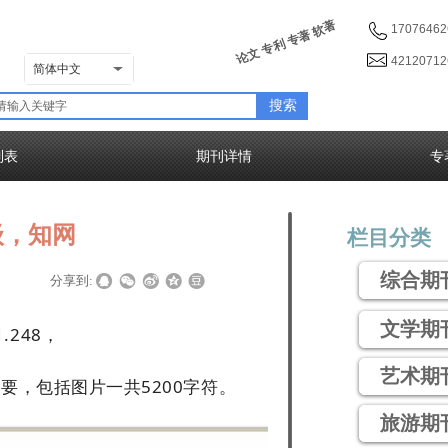
论文 专利 专著 软著
17076462
4212071
简体中文
搜索
列表
期刊详情
专
级，知网
栏目分类
综合期
|
|
分享到:
文学期
248，
艺术期
要，包括图片一共5200字符。
旅游期