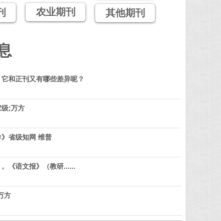
农业期刊
刊
其他期刊
息
？它和正刊又有哪些差异呢？
级;万方
》省级知网 维普
 《语文报》（教研......
万方