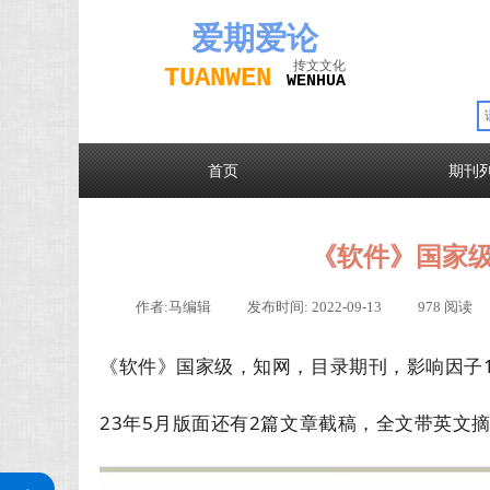
爱期
爱论
抟文文化
TUAN
WEN
W
EN
H
UA
首页
期刊
《软件》国家
作者:
马编辑
|
发布时间:
2022-09-13
|
978
阅读
《软件》国家级，知网，目录期刊，影响因子1.
23年5月版面还有2篇文章截稿，全文带英文摘
关注公众号