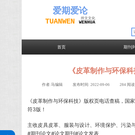
爱期
爱论
抟文文化
TUAN
WEN
W
EN
H
UA
首页
期刊
《皮革制作与环保科
作者:
马编辑
|
发布时间:
2022-09-06
|
284
阅读
《皮革制作与环保科技》版权页电话查稿，国家级
符3版！
主收皮具皮革、服装与设计、环境保护、污染
关注公众号
#期刊论文#论文期刊#论文发表