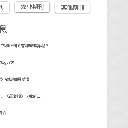
农业期刊
刊
其他期刊
息
？它和正刊又有哪些差异呢？
级;万方
》省级知网 维普
 《语文报》（教研......
万方