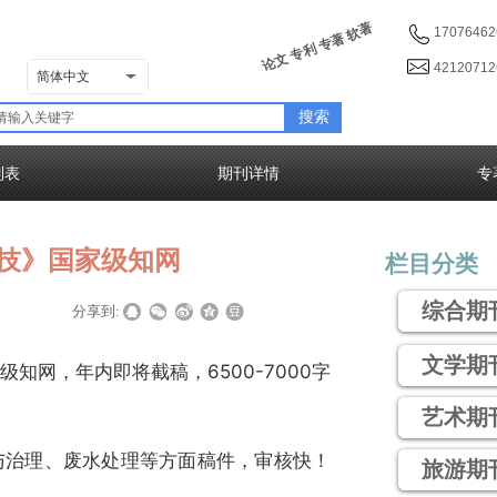
论文 专利 专著 软著
17076462
4212071
简体中文
搜索
列表
期刊详情
专
技》国家级知网
栏目分类
综合期
|
|
分享到:
文学期
知网，年内即将截稿，6500-7000字
艺术期
与治理、废水处理等方面稿件，审核快！
旅游期