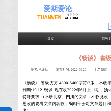
爱期
爱论
抟文文化
TUAN
WEN
W
EN
H
UA
首页
期刊
《畅谈》省级
作者:
马编辑
|
发布时间:
2022-08-29
|
317
阅读
《畅谈》 省级 万方 4800-5400字符/3版，不收
刊期:10.12 畅谈 现在收2022年6月上11期，
特殊要求:（不收北京、四川的文章；不收党政
思政的要看文章内容收；编辑部会对文章题目和
关注公众号
者）。