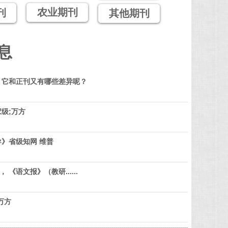
农业期刊
刊
其他期刊
息
？它和正刊又有哪些差异呢？
级;万方
》省级知网 维普
 《语文报》（教研......
万方