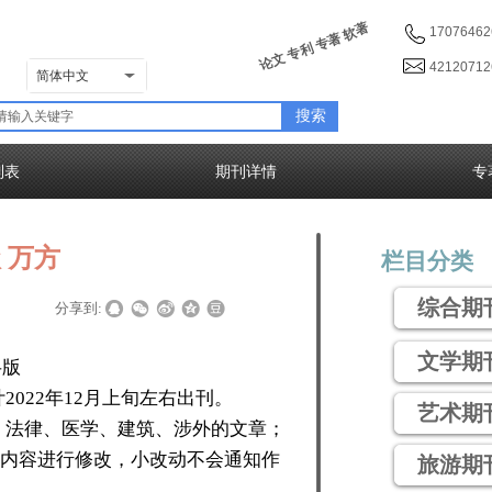
论文 专利 专著 软著
17076462
4212071
简体中文
搜索
列表
期刊详情
专
 万方
栏目分类
综合期
|
|
分享到:
文学期
半版
预计2022年12月上旬左右出刊。
艺术期
、法律、医学、建筑、涉外的文章；
内容进行修改，小改动不会通知作
旅游期