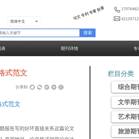
论文 专利 专著 软著
17076462
4212071
简体中文
搜索
列表
期刊详情
专
格式范文
栏目分类
综合期
|
|
分享到:
文学期
格式范文
艺术期
题报告写的好坏直接关系这篇论文
旅游期