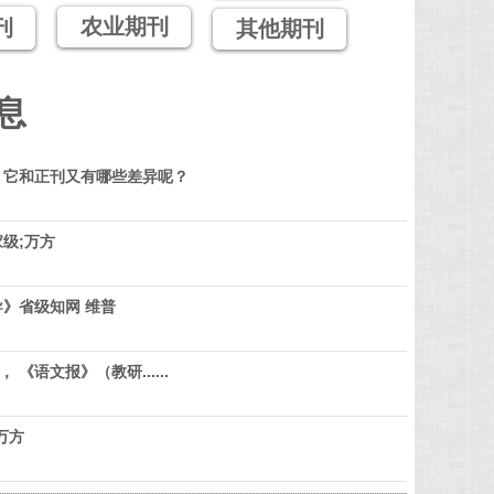
农业期刊
刊
其他期刊
息
？它和正刊又有哪些差异呢？
级;万方
》省级知网 维普
 《语文报》（教研......
万方