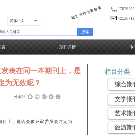
论文 专利 专著 软著
17076462
4212071
简体中文
搜索
列表
期刊详情
专
文发表在同一本期刊上，是
栏目分类
定为无效呢？
综合期
|
分享到:
文学期
艺术期
期刊上，是否会被评审委员会判定为
旅游期