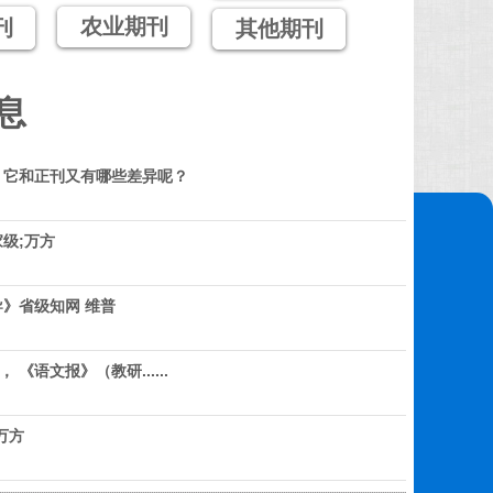
农业期刊
刊
其他期刊
息
？它和正刊又有哪些差异呢？
级;万方
》省级知网 维普
 《语文报》（教研......
万方