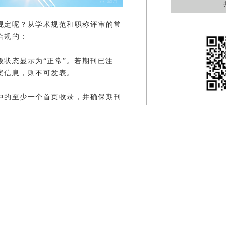
规定呢？从学术规范和职称评审的常
合规的：
状态显示为“正常”。若期刊已注
案信息，则不可发表。
中的至少一个首页收录，并确保期刊
SSN刊号。
，更不能有一稿多投或拆分发表的情
版权所有(C) www.aiqikan.com.cn 爱期爱论网论文发表
如果所在地区或单位的职称评审文件
联系微信:421207126手机:17076462629
，那么即使发表了两篇，也只能按一
国家信息产业部备案号:
冀ICP备2021005503号-1
均可正常提交并获得相应积分。
资料源于期刊和互联网，如有侵犯您的版权或其他利益，请