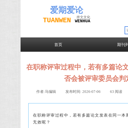
爱期
爱论
抟文文化
TUAN
WEN
W
EN
H
UA
首页
期刊
在职称评审过程中，若有多篇论
否会被评审委员会判
作者:
马编辑
|
发布时间:
2026-07-06
|
63
阅读
|
在职称评审过程中，若有多篇论文发表在同一本
无效呢？