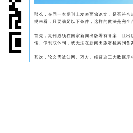
那么，在同一本期刊上发表两篇论文，是否符合
规来看，只要满足以下条件，这样的做法是完全
首先，期刊必须在国家新闻出版署有备案，且出版
销、停刊或休刊，或无法在新闻出版署检索到备
其次，论文需被知网、万方、维普这三大数据库
上的论文能稳定上网，不出现停刊情况。
关注公众号
再者，期刊必须具备完整的双刊号，即CN刊号和I
最后，两篇论文的内容必须独立，不得存在重复
况。
那么，在什么情况下发表的论文不会被认可呢？
明确规定“同一本期刊上发表的论文仅计为一篇”
篇计算。不过，多数地区并无此限制，两篇论文
本网站部分