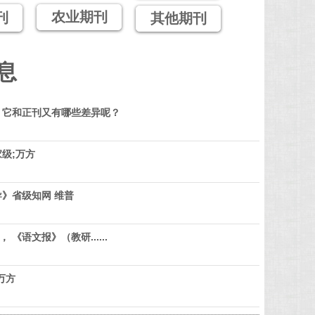
农业期刊
刊
其他期刊
息
？它和正刊又有哪些差异呢？
级;万方
》省级知网 维普
 《语文报》（教研......
万方