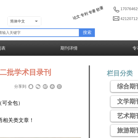
论文 专利 专著 软著
17076462
4212071
简体中文
搜索
列表
期刊详情
专
第二批学术目录刊
栏目分类
综合期
|
分享到:
文学期
（可全包）
艺术期
英语相关类文章！
旅游期