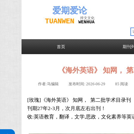
爱期
爱论
抟文文化
TUAN
WEN
W
EN
H
UA
首页
期刊
《海外英语》 知网， 
作者:
马编辑
|
发布时间:
2026-06-29
|
85
阅读
|
[玫瑰]
《海外英语》
知网， 第二批学术目录刊
刊期27年2-3月，次月底左右出刊！
收:英语教育，翻译，文学,思政，文化素养等
关注公众号