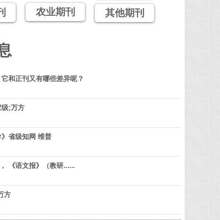
农业期刊
刊
其他期刊
息
？它和正刊又有哪些差异呢？
级;万方
》省级知网 维普
 《语文报》（教研......
万方