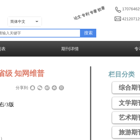
论文 专利 专著 软著
17076462
4212071
简体中文
搜索
列表
期刊详情
专
省级 知网维普
栏目分类
综合期
|
|
分享到:
文学期
右/3版
艺术期
旅游期
次）