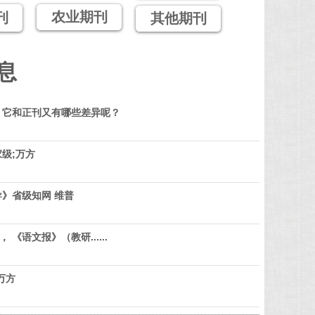
农业期刊
刊
其他期刊
息
？它和正刊又有哪些差异呢？
级;万方
》省级知网 维普
 《语文报》（教研......
万方