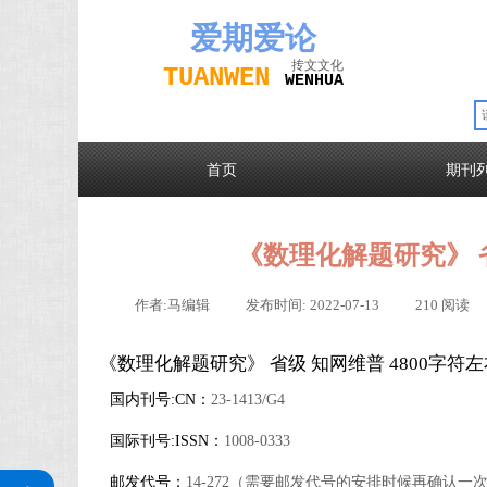
爱期
爱论
抟文文化
TUAN
WEN
W
EN
H
UA
首页
期刊
《数理化解题研究》 
作者:
马编辑
|
发布时间:
2022-07-13
|
210
阅读
《数理化解题研究》 省级 知网维普 4800字符左
国内刊号:CN：
23-1413/G4
国际刊号:ISSN：
1008-0333
关注公众号
邮发代号：
14-272（需要邮发代号的安排时候再确认一