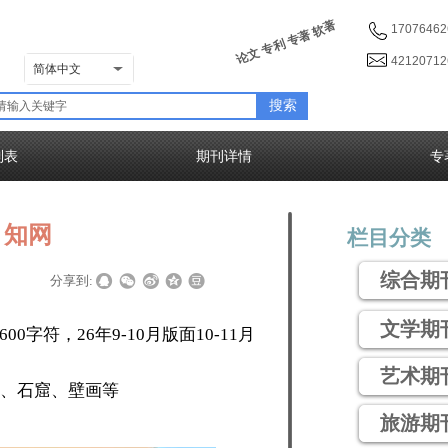
论文 专利 专著 软著
17076462
4212071
简体中文
搜索
列表
期刊详情
专
》知网
栏目分类
综合期
|
|
分享到:
文学期
00字符，26年9-10月版面10-11月
艺术期
、石窟、壁画等
旅游期