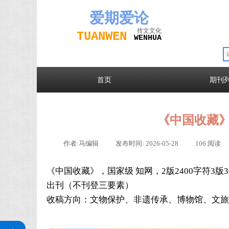
爱期
爱论
抟文文化
TUAN
WEN
W
EN
H
UA
首页
期刊
《中国收藏
作者:
马编辑
|
发布时间:
2026-05-28
|
106
阅读
《中国收藏》
，国家级 知网，2版2400字符3版36
出刊（不刊登三要素）
收稿方向：文物保护、非遗传承、博物馆、文旅
关注公众号