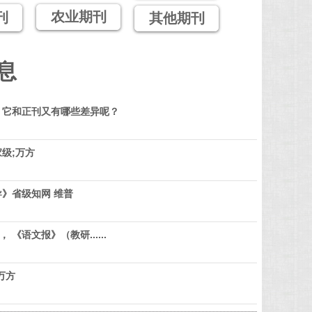
农业期刊
刊
其他期刊
息
？它和正刊又有哪些差异呢？
级;万方
》省级知网 维普
 《语文报》（教研......
万方