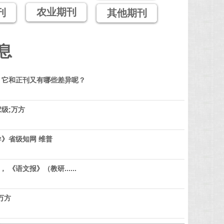
农业期刊
刊
其他期刊
息
？它和正刊又有哪些差异呢？
级;万方
》省级知网 维普
 《语文报》（教研......
万方