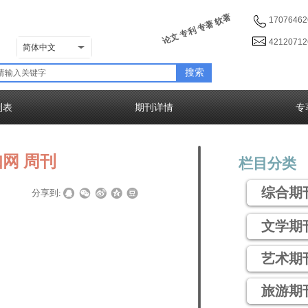
论文 专利 专著 软著
17076462
4212071
简体中文
搜索
列表
期刊详情
专
网 周刊
栏目分类
综合期
|
分享到:
文学期
艺术期
旅游期