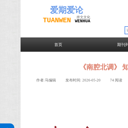
爱期
爱论
抟文文化
TUAN
WEN
W
EN
H
UA
首页
期刊
《南腔北调》 知
作者:
马编辑
|
发布时间:
2026-05-20
|
74
阅读
|
关注公众号