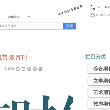
论文 专利 专著 软著
17076462
4212071
简体中文
搜索
列表
期刊详情
专
栏目分类
维普 双月刊
综合期
|
分享到:
文学期
艺术期
旅游期