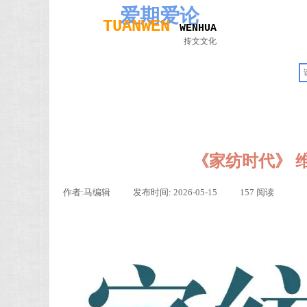
爱期
爱论
TUAN
WEN
W
EN
H
UA
抟文文化
首页
期刊
《家纺时代》 
作者:
马编辑
|
发布时间:
2026-05-15
|
157
阅读
|