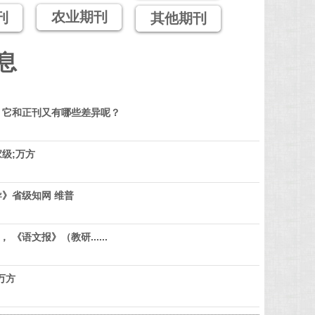
农业期刊
刊
其他期刊
息
？它和正刊又有哪些差异呢？
级;万方
》省级知网 维普
 《语文报》（教研......
万方