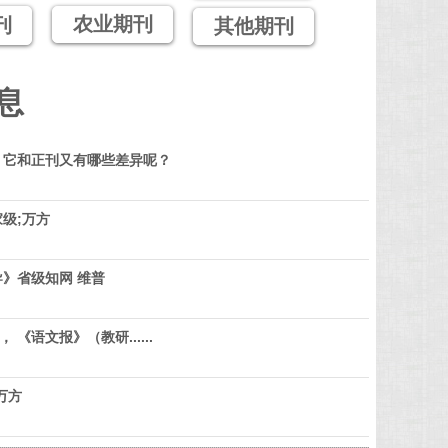
农业期刊
刊
其他期刊
息
？它和正刊又有哪些差异呢？
级;万方
》省级知网 维普
 《语文报》（教研......
万方