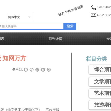
论文 专利 专著 软著
17076462
4212071
简体中文
搜索
列表
期刊详情
专
 知网万方
栏目分类
综合期
|
|
分享到:
文学期
艺术期
旅游期
/3版（纯字数不少于5000字），不收半版