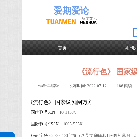
爱期
爱论
抟文文化
TUAN
WEN
W
EN
H
UA
首页
期刊
《流行色》 国家级
作者:
马编辑
|
发布时间:
2022-07-12
|
186
阅读
《流行色》 国家级 知网万方
国内刊号:CN：
10-1458/J
国际刊号:ISSN：
1005-555X
关注公众号
版面字符:
6200-6400字符（含英文翻译和1张图片说明）