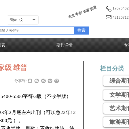
论文 专利 专著 软著
17076462
4212071
简体中文
搜索
列表
期刊详情
专
家级 维普
栏目分类
综合期
|
|
分享到:
文学期
，5400-5500字符/3版（不收半版）
艺术期
023年2月底左右出刊（可加急22年12
00元 ）。
旅游期
；不收党建、思政；不收纯建筑、纯