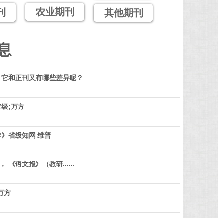
农业期刊
刊
其他期刊
息
？它和正刊又有哪些差异呢？
级;万方
》省级知网 维普
 《语文报》（教研......
万方