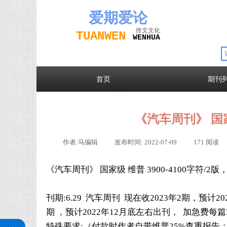
爱期
爱论
抟文文化
TUAN
WEN
W
EN
H
UA
首页
期刊
《汽车周刊》 国
作者:
马编辑
|
发布时间:
2022-07-09
|
171
阅读
《汽车周刊》 国家级 维普 3900-4100字符/2版
刊期:6.29 汽车周刊 现在收2023年2期，预计2
期 ，预计2022年12月底左右出刊， 加急费每篇3
关注公众号
特殊要求:（付款时作者自带维普25%查重报告