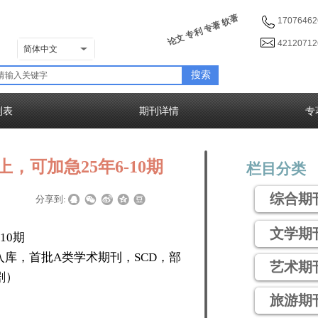
论文 专利 专著 软著
17076462
4212071
简体中文
搜索
列表
期刊详情
专
，可加急25年6-10期
栏目分类
综合期
|
|
分享到:
文学期
10期
入库，首批A类学术期刊，SCD，部
艺术期
剧）
旅游期