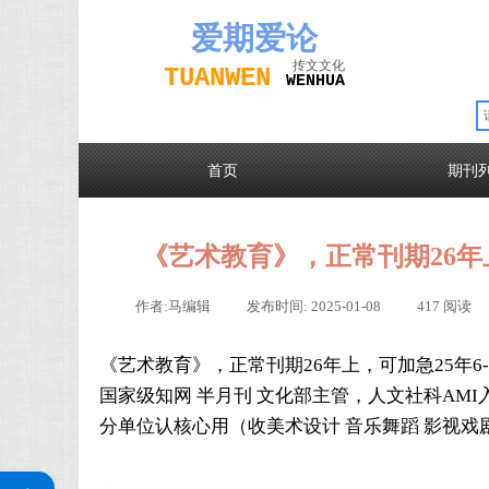
爱期
爱论
抟文文化
TUAN
WEN
W
EN
H
UA
首页
期刊
《艺术教育》，正常刊期26年上
作者:
马编辑
|
发布时间:
2025-01-08
|
417
阅读
《
艺术教育
》，正常刊期26年上，可加急25年6-
国家级知网 半月刊 文化部主管，人文社科AMI
分单位认核心用（收美术设计 音乐舞蹈 影视戏
关注公众号