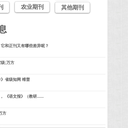
农业期刊
刊
其他期刊
息
？它和正刊又有哪些差异呢？
级;万方
》省级知网 维普
 《语文报》（教研......
万方