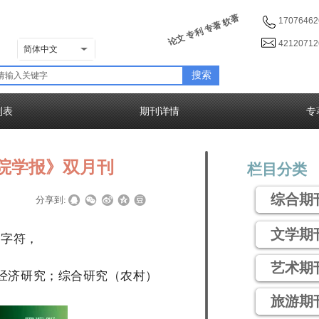
论文 专利 专著 软著
17076462
4212071
简体中文
搜索
列表
期刊详情
专
院学报》双月刊
栏目分类
综合期
|
|
分享到:
文学期
0字符，
艺术期
经济研究；综合研究（农村）
旅游期