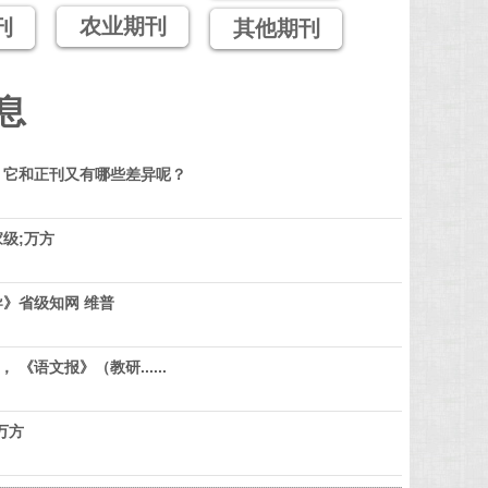
农业期刊
刊
其他期刊
息
？它和正刊又有哪些差异呢？
级;万方
》省级知网 维普
 《语文报》（教研......
万方