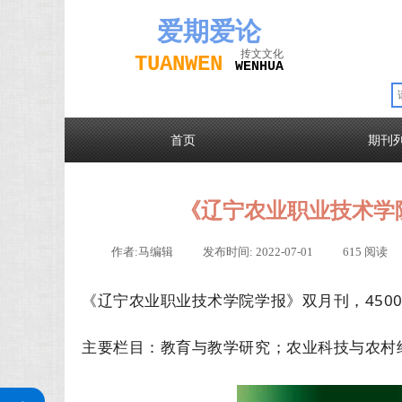
爱期
爱论
抟文文化
TUAN
WEN
W
EN
H
UA
首页
期刊
《辽宁农业职业技术学
作者:
马编辑
|
发布时间:
2022-07-01
|
615
阅读
《辽宁农业职业技术学
院学报》双月刊
，
450
主要栏目：教育与教学研究；农业科技与农村
关注公众号