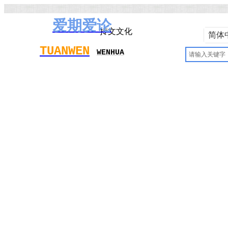
爱期
爱论
抟文文化
简体
TUAN
WEN
W
EN
H
UA
首页
期刊列表