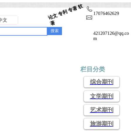
论
文
专
利
专
著
软
17076462629
中文
著
搜索
421207126@qq.co
m
期刊详情
专著出版
栏目分类
综合期刊
文学期刊
艺术期刊
旅游期刊