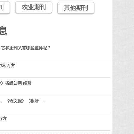
农业期刊
刊
其他期刊
息
？它和正刊又有哪些差异呢？
级;万方
》省级知网 维普
 《语文报》（教研......
万方