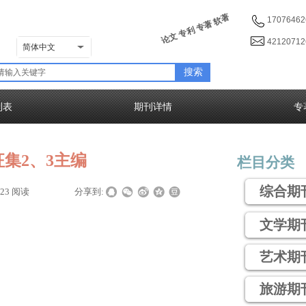
论文 专利 专著 软著
17076462
4212071
简体中文
搜索
列表
期刊详情
专
集2、3主编
栏目分类
综合期
223
阅读
|
|
分享到:
文学期
艺术期
旅游期