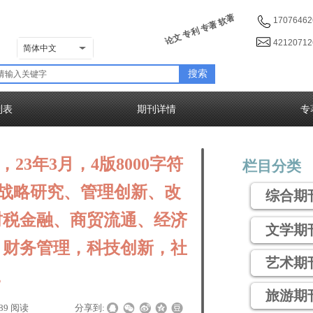
论文 专利 专著 软著
17076462
4212071
简体中文
搜索
列表
期刊详情
专
23年3月，4版8000字符
栏目分类
、战略研究、管理创新、改
综合期
财税金融、商贸流通、经济
文学期
、财务管理，科技创新，社
艺术期
。
旅游期
89
阅读
|
|
分享到: