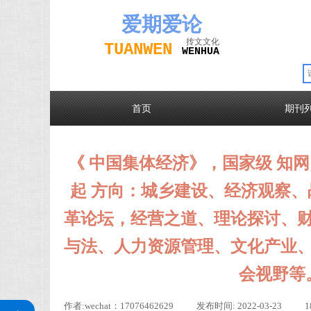
爱期
爱论
抟文文化
TUAN
WEN
W
EN
H
UA
首页
期刊
《 中国集体经济》，国家级 知网，
起 方向：城乡建设、经济观察
革论坛，经营之道、理论探讨、
与法、人力资源管理、文化产业
会视野等
关注公众号
作者:
wechat：17076462629
|
发布时间:
2022-03-23
|
1