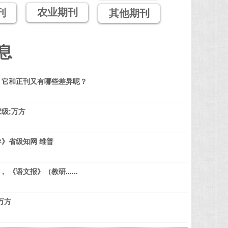
农业期刊
刊
其他期刊
息
？它和正刊又有哪些差异呢？
级;万方
》省级知网 维普
 《语文报》（教研......
万方