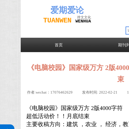
爱期
爱论
抟文文化
TUAN
WEN
W
EN
H
UA
首页
期刊
《电脑校园》国家级万方 2版40
束
作者:
wechat：17076462629
|
发布时间:
2022-02-21
|
《电脑校园》国家级万方 2版4000字符
超低活动价！！月底结束
主要收稿方向：建筑 ，农业 ， 经济，
关注公众号