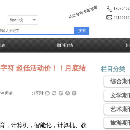
论文 专利 专著 软著
17076462
4212071
简体中文
搜索
列表
期刊详情
专
00字符 超低活动价！！月底结
栏目分类
综合期
150
阅读
|
|
分享到:
文学期
艺术期
旅游期
教育，计算机，智能化，计算机、教