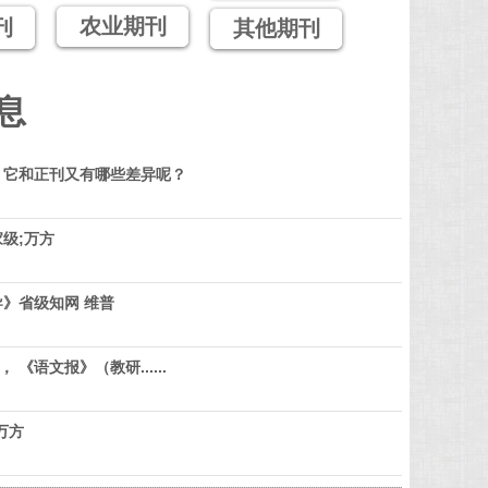
农业期刊
刊
其他期刊
息
？它和正刊又有哪些差异呢？
级;万方
》省级知网 维普
 《语文报》（教研......
万方