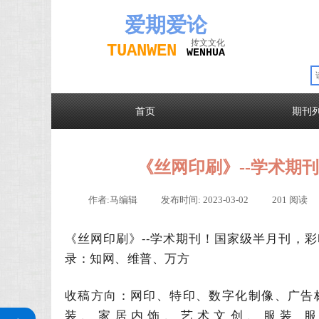
爱期
爱论
抟文文化
TUAN
WEN
W
EN
H
UA
首页
期刊
《丝网印刷》--学术期
作者:
马编辑
|
发布时间:
2023-03-02
|
201
阅读
《丝网印刷》--学术期刊！国家级半月刊，
录：知网、维普、万方
收稿方向：网印、特印、数字化制像、广告
关注公众号
装、家居内饰、艺术文创、服装 服