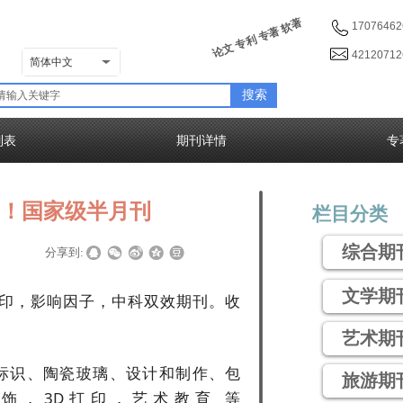
论文 专利 专著 软著
17076462
4212071
简体中文
搜索
列表
期刊详情
专
刊！国家级半月刊
栏目分类
综合期
|
|
分享到:
文学期
彩印，影响因子，中科双效期刊。收
艺术期
标识、陶瓷玻璃、设计和制作、包
旅游期
饰，3D打印，艺术教育 等