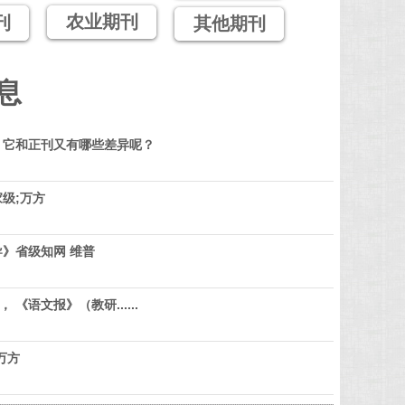
农业期刊
刊
其他期刊
息
？它和正刊又有哪些差异呢？
级;万方
》省级知网 维普
 《语文报》（教研......
万方