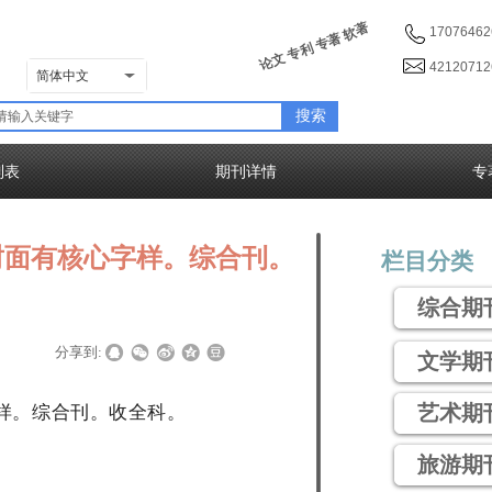
论文 专利 专著 软著
17076462
4212071
简体中文
搜索
列表
期刊详情
专
封面有核心字样。综合刊。
栏目分类
。
综合期
|
|
分享到:
文学期
样。综合刊。收全科。
艺术期
旅游期