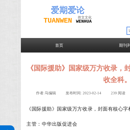
爱期
爱论
抟文文化
TUAN
WEN
W
EN
H
UA
首页
期刊
《国际援助》国家级万方收录，
收全科
作者:
马编辑
|
发布时间:
2023-02-14
|
239
阅读
《国际援助》国家级万方收录，封面有核心字
主管：中华出版促进会
关注公众号