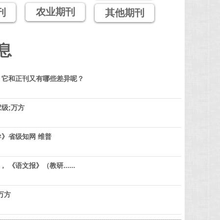
农业期刊
刊
其他期刊
息
？它和正刊又有哪些差异呢？
级;万方
》省级知网 维普
 《语文报》（教研......
万方