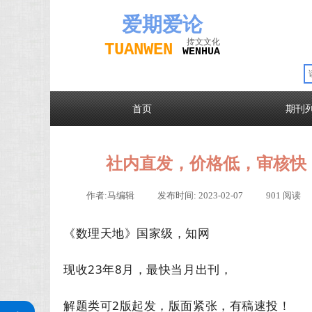
爱期
爱论
抟文文化
TUAN
WEN
W
EN
H
UA
首页
期刊
社内直发，价格低，审核快
作者:
马编辑
|
发布时间:
2023-02-07
|
901
阅读
《数理天地》国家级，知网
现收23年8月，最快当月出刊，
关注公众号
解题类可2版起发，版面紧张，有稿速投！