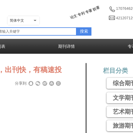
论文 专利 专著 软著
17076462
4212071
简体中文
搜索
列表
期刊详情
专
，出刊快，有稿速投
栏目分类
综合期
|
|
分享到:
文学期
艺术期
旅游期