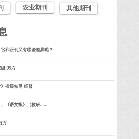
农业期刊
刊
其他期刊
息
？它和正刊又有哪些差异呢？
级;万方
》省级知网 维普
 《语文报》（教研......
万方