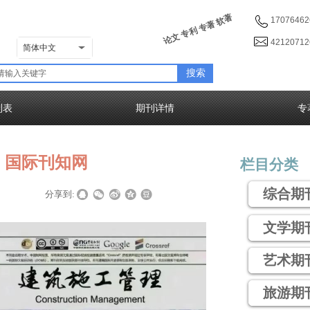
论文 专利 专著 软著
17076462
4212071
简体中文
搜索
列表
期刊详情
专
】国际刊知网
栏目分类
综合期
|
|
分享到:
文学期
艺术期
旅游期