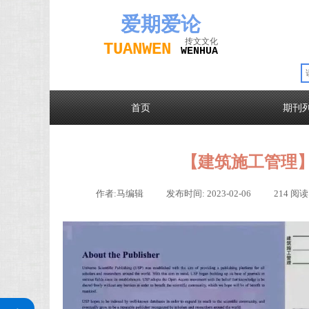
爱期
爱论
抟文文化
TUAN
WEN
W
EN
H
UA
首页
期刊
【建筑施工管理
作者:
马编辑
|
发布时间:
2023-02-06
|
214
阅读
关注公众号