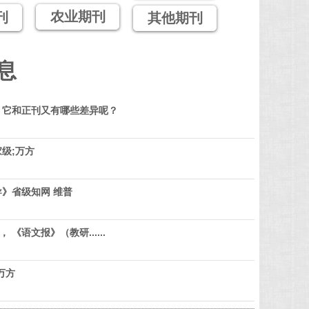
农业期刊
刊
其他期刊
息
？它和正刊又有哪些差异呢？
级;万方
》省级知网 维普
 《语文报》（教研......
万方