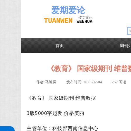
爱期
爱论
抟文文化
TUAN
WEN
W
EN
H
UA
首页
期刊
《教育》 国家级期刊 维普数
作者:
马编辑
|
发布时间:
2023-02-04
|
267
阅读
《教育》 国家级期刊 维普数据
3版5000字起发 价格美丽
关注公众号
主管单位：科技部西南信息中心