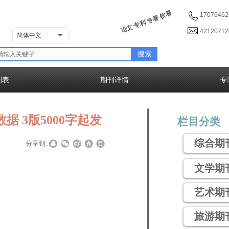
论文 专利 专著 软著
17076462
4212071
简体中文
搜索
列表
期刊详情
专
据 3版5000字起发
栏目分类
综合期
|
|
分享到:
文学期
艺术期
旅游期