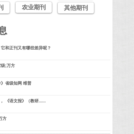
农业期刊
刊
其他期刊
息
？它和正刊又有哪些差异呢？
级;万方
》省级知网 维普
 《语文报》（教研......
万方