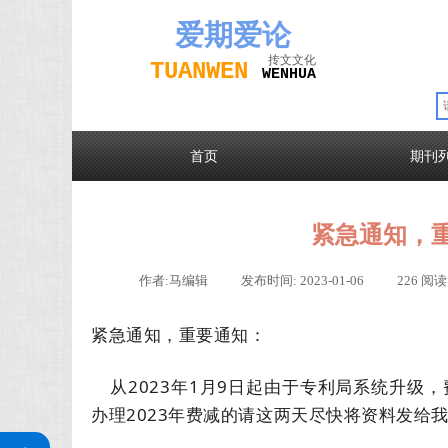
爱期
爱论
抟文文化
TUAN
WEN
W
EN
H
UA
首页
期刊
紧急通知，
作者:
马编辑
|
发布时间:
2023-01-06
|
226
阅读
紧急通知，重要通知：
从2023年1月9日起由于专利局系统升级
办理2023年费减的请这两天尽快将资料发给
关注公众号