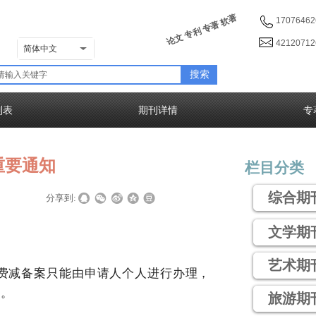
论文 专利 专著 软著
17076462
4212071
简体中文
搜索
列表
期刊详情
专
重要通知
栏目分类
综合期
|
|
分享到:
文学期
艺术期
，费减备案只能由申请人个人进行办理，
我。
旅游期