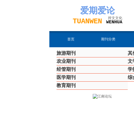
爱期
爱论
抟文文化
TUAN
WEN
W
EN
H
UA
首页
期刊分类
旅游期刊
其
农业期刊
文
经管期刊
学
医学期刊
综
教育期刊