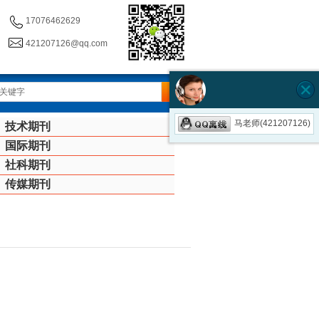
17076462629
421207126@qq.com
马老师(421207126)
技术期刊
国际期刊
社科期刊
传媒期刊