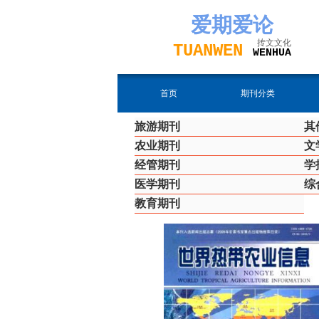
爱期
爱论
抟文文化
TUAN
WEN
W
EN
H
UA
首页
期刊分类
旅游期刊
其
农业期刊
文
经管期刊
学
医学期刊
综
教育期刊