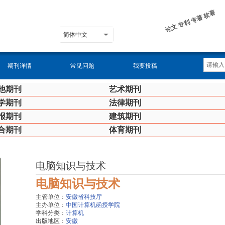
论文 专利 专著 软著
简体中文
期刊详情
常见问题
我要投稿
他期刊
艺术期刊
学期刊
法律期刊
报期刊
建筑期刊
合期刊
体育期刊
电脑知识与技术
电脑知识与技术
主管单位：
安徽省科技厅
主办单位：
中国计算机函授学院
学科分类：
计算机
出版地区：
安徽