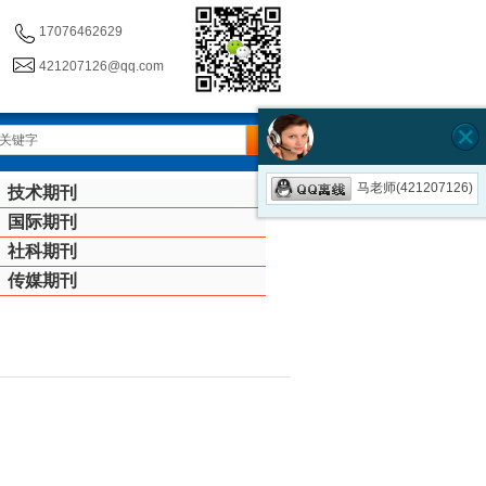
17076462629
421207126@qq.com
马老师(421207126)
技术期刊
国际期刊
社科期刊
传媒期刊