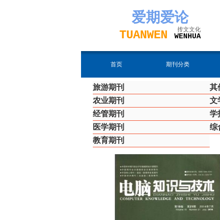
爱期
爱论
抟文文化
TUAN
WEN
W
EN
H
UA
首页
期刊分类
旅游期刊
其
农业期刊
文
经管期刊
学
医学期刊
综
教育期刊